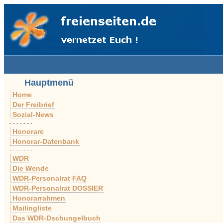
Hauptmenü
Home
Der Freibrief
Sozial-News
- - - - - - -
Honorare
Honorar-Datenbank
- - - - - - -
WDR
Die Wende
WDR-Personalrat FAQ
WDR-Personalrat DOSSIER
Honorarrahmen
Mailingliste
Das WDR-Dschungelbuch